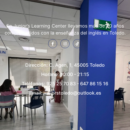
En Junior’s Learning Center llevamos más de 20 años
comprometidos con la enseñanza del inglés en Toledo.
Dirección:
C. Agen, 1, 45005 Toledo
Horario: 10:00 - 21:15
Teléfonos:
925 25 70 83
-
647 86 15 16
Email:
juniorstoledo@outlook.es