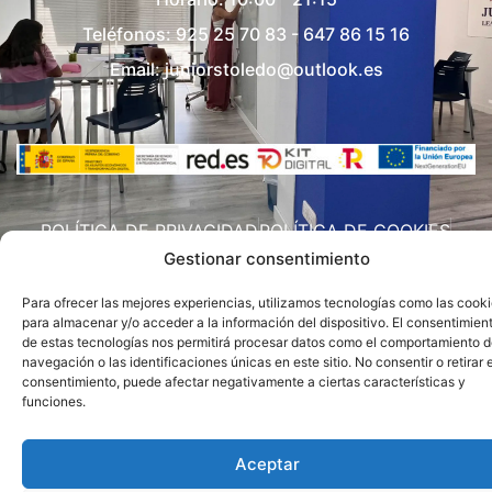
Teléfonos:
925 25 70 83
-
647 86 15 16
Email:
juniorstoledo@outlook.es
POLÍTICA DE PRIVACIDAD
POLÍTICA DE COOKIES
AVISO LEGAL
Gestionar consentimiento
Espacio desarrollado por
Kliché Publicidad
Para ofrecer las mejores experiencias, utilizamos tecnologías como las cook
para almacenar y/o acceder a la información del dispositivo. El consentimien
de estas tecnologías nos permitirá procesar datos como el comportamiento 
navegación o las identificaciones únicas en este sitio. No consentir o retirar e
consentimiento, puede afectar negativamente a ciertas características y
funciones.
Aceptar