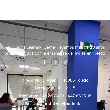
En Junior’s Learning Center llevamos más de 20 años
comprometidos con la enseñanza del inglés en Toledo.
Dirección:
C. Agen, 1, 45005 Toledo
Horario: 10:00 - 21:15
Teléfonos:
925 25 70 83
-
647 86 15 16
Email:
juniorstoledo@outlook.es