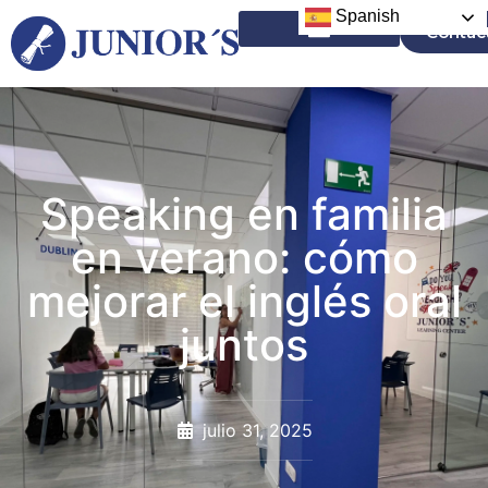
Spanish
Contac
Campamentos en el Extranjero
Speaking en familia
en verano: cómo
mejorar el inglés oral
juntos
julio 31, 2025