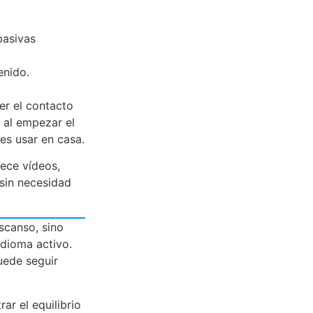
pasivas
enido.
r el contacto
 al empezar el
es usar en casa.
ece vídeos,
 sin necesidad
escanso, sino
dioma activo.
uede seguir
r el equilibrio