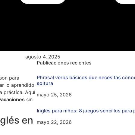
agosto 4, 2025
Publicaciones recientes
Phrasal verbs básicos que necesitas conoc
 son para
soltura
ar lo aprendido
a práctica. Aquí
mayo 25, 2026
 vacaciones
sin
Inglés para niños: 8 juegos sencillos para 
nglés en
mayo 22, 2026