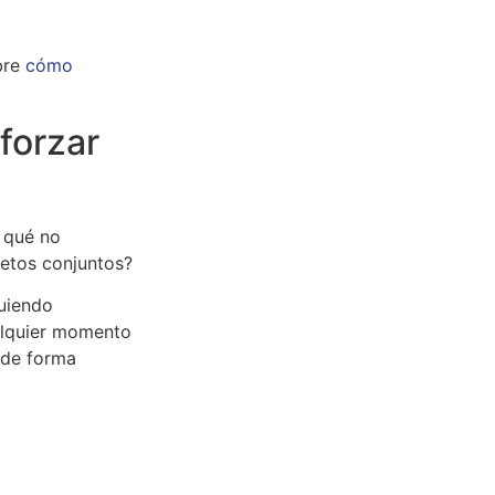
obre
cómo
eforzar
r qué no
 retos conjuntos?
guiendo
ualquier momento
 de forma