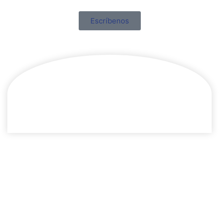
Escríbenos
Clases amenas y divertidas,
consiguiendo que disfruten del
aprendizajeOur Experience