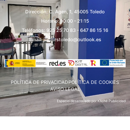
Dirección:
C. Agen, 1, 45005 Toledo
Horario: 10:00 - 21:15
Teléfonos:
925 25 70 83
-
647 86 15 16
Email:
juniorstoledo@outlook.es
POLÍTICA DE PRIVACIDAD
POLÍTICA DE COOKIES
AVISO LEGAL
Espacio desarrollado por
Kliché Publicidad