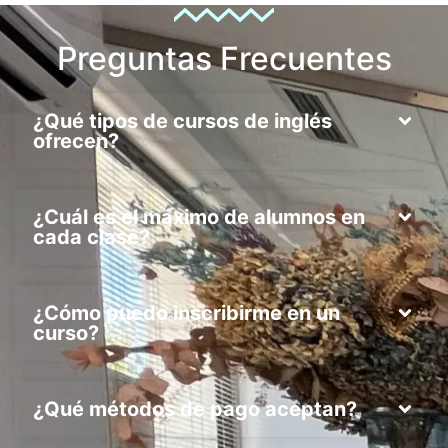
Preguntas Frecuentes
¿Qué tipos de cursos de inglés
ofrecen?
¿Cuál es el máximo de alumnos en
cada clase?
¿Cómo puedo inscribirme en un
curso?
¿Qué métodos de pago aceptan?