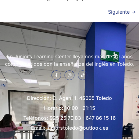
Siguiente
→
En Junior’s Learning Center llevamos más de 20 años
comprometidos con la enseñanza del inglés en Toledo.
Dirección:
C. Agen, 1, 45005 Toledo
Horario: 10:00 - 21:15
Teléfonos:
925 25 70 83
-
647 86 15 16
Email:
juniorstoledo@outlook.es