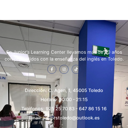
En Junior’s Learning Center llevamos más de 20 años
comprometidos con la enseñanza del inglés en Toledo.
Dirección:
C. Agen, 1, 45005 Toledo
Horario: 10:00 - 21:15
Teléfonos:
925 25 70 83
-
647 86 15 16
Email:
juniorstoledo@outlook.es