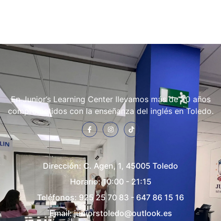
En Junior’s Learning Center llevamos más de 20 años
comprometidos con la enseñanza del inglés en Toledo.
Dirección:
C. Agen, 1, 45005 Toledo
Horario: 10:00 - 21:15
Teléfonos:
925 25 70 83
-
647 86 15 16
Email:
juniorstoledo@outlook.es