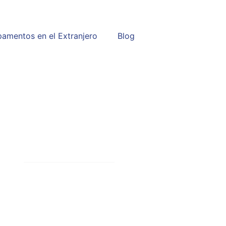
amentos en el Extranjero
Blog
entine’s Day? Vocabula
mistad en inglés