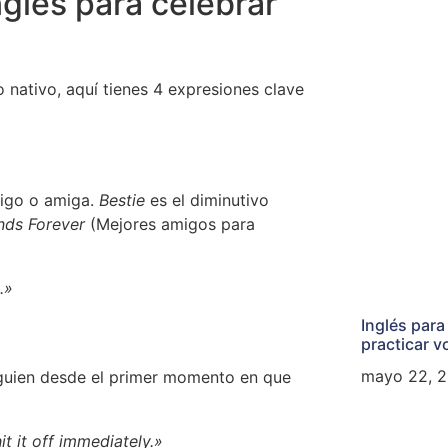
glés para celebrar
 nativo, aquí tienes 4 expresiones clave
migo o amiga.
Bestie
es el diminutivo
nds Forever
(Mejores amigos para
.»
Inglés para
practicar v
mayo 22, 
lguien desde el primer momento en que
 it off immediately.»