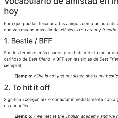
Vocabulario de amistad en in
hoy
Para que puedas felicitar a tus amigos como un auténtico
que van mucho más allá del clásico
«You are my friend»
.
1. Bestie / BFF
Son los términos más usados para hablar de tu mejor a
cariñoso de
Best friend
, y
BFF
son las siglas de
Best Frie
siempre).
Ejemplo:
«She is not just my sister, she is my bestie
2. To hit it off
Significa «congeniar» o conectar inmediatamente con a
os conocéis.
Ejemplo:
«We met at the English academy and we hit