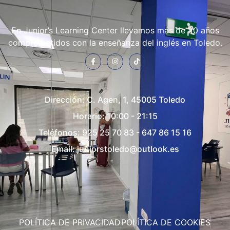
En Junior’s Learning Center llevamos más de 20 años
comprometidos con la enseñanza del inglés en Toledo.
Dirección:
C. Agen, 1, 45005 Toledo
Horario: 10:00 - 21:15
Teléfonos:
925 25 70 83
-
647 86 15 16
Email:
juniorstoledo@outlook.es
POLÍTICA DE PRIVACIDAD
POLÍTICA DE COOKIES