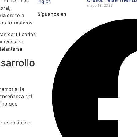
r un uso más
mayo 13, 2026
oral,
Síguenos en
ria
crece a
los formativos.
an certificados
xámenes de
elantarse.
sarrollo
memoria, la
 enseñanza del
sino que
que dinámico,