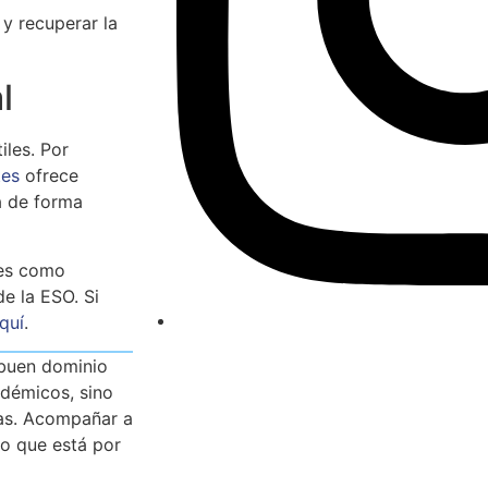
 y recuperar la
l
iles. Por
tes
ofrece
a de forma
les como
e la ESO. Si
quí
.
 buen dominio
adémicos, sino
ras. Acompañar a
lo que está por