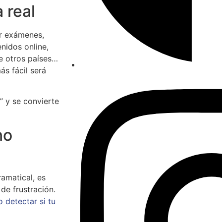
a real
ar exámenes,
enidos online,
e otros países…
ás fácil será
” y se convierte
no
amatical, es
de frustración.
 detectar si tu