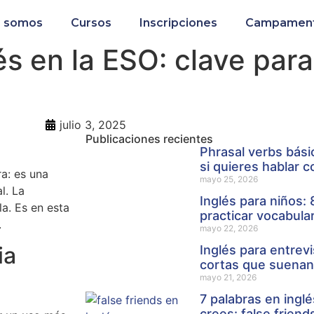
s somos
Cursos
Inscripciones
Campamento
és en la ESO: clave para
julio 3, 2025
Publicaciones recientes
Phrasal verbs bás
si quieres hablar 
a: es una
mayo 25, 2026
l. La
Inglés para niños: 
a. Es en esta
practicar vocabula
.
mayo 22, 2026
ia
Inglés para entrev
cortas que suenan
mayo 21, 2026
7 palabras en inglé
crees: false frien