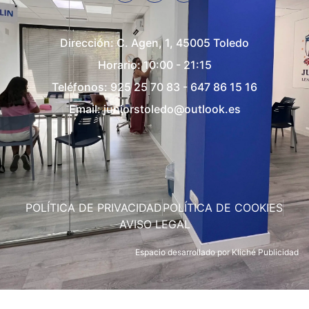
Dirección:
C. Agen, 1, 45005 Toledo
Horario: 10:00 - 21:15
Teléfonos:
925 25 70 83
-
647 86 15 16
Email:
juniorstoledo@outlook.es
POLÍTICA DE PRIVACIDAD
POLÍTICA DE COOKIES
AVISO LEGAL
Espacio desarrollado por
Kliché Publicidad