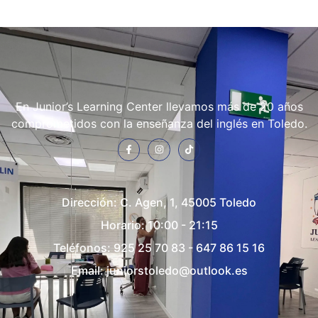
En Junior’s Learning Center llevamos más de 20 años
comprometidos con la enseñanza del inglés en Toledo.
Dirección:
C. Agen, 1, 45005 Toledo
Horario: 10:00 - 21:15
Teléfonos:
925 25 70 83
-
647 86 15 16
Email:
juniorstoledo@outlook.es