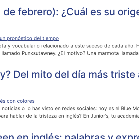
 de febrero): ¿Cuál es su orig
ota y vocabulario relacionado a este suceso de cada año. H
 llamado Punxsutawney. ¿El motivo? Una marmota llamada P
? Del mito del día más triste
 noticias o lo has visto en redes sociales: hoy es el Blue
ara hablar de la tristeza en inglés? En Junior’s, tu acade
en en inglés: palabras y exp