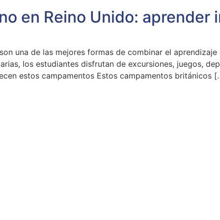
en Reino Unido: aprender ing
n una de las mejores formas de combinar el aprendizaje d
rias, los estudiantes disfrutan de excursiones, juegos, dep
ofrecen estos campamentos Estos campamentos británicos [
omprometidos
Dirección:
C. Agen, 1, 45005 Tole
Horario: 10:00 - 21:15
Teléfonos:
925 25 70 83
-
647 86 