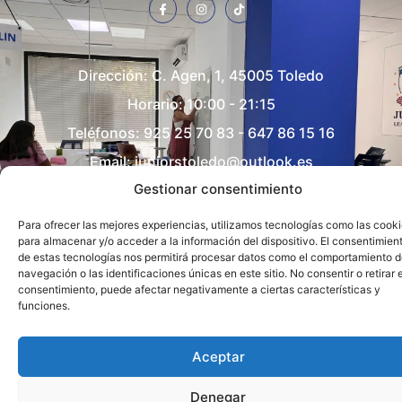
Dirección:
C. Agen, 1, 45005 Toledo
Horario: 10:00 - 21:15
Teléfonos:
925 25 70 83
-
647 86 15 16
Email:
juniorstoledo@outlook.es
Gestionar consentimiento
Para ofrecer las mejores experiencias, utilizamos tecnologías como las cook
para almacenar y/o acceder a la información del dispositivo. El consentimien
de estas tecnologías nos permitirá procesar datos como el comportamiento 
navegación o las identificaciones únicas en este sitio. No consentir o retirar e
consentimiento, puede afectar negativamente a ciertas características y
POLÍTICA DE PRIVACIDAD
POLÍTICA DE COOKIES
funciones.
AVISO LEGAL
Espacio desarrollado por
Kliché Publicidad
Aceptar
Denegar